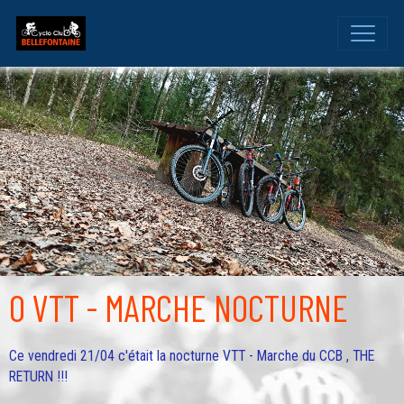
O VTT - MARCHE NOCTURNE
Ce vendredi 21/04 c'était la nocturne VTT - Marche du CCB , THE
RETURN !!!