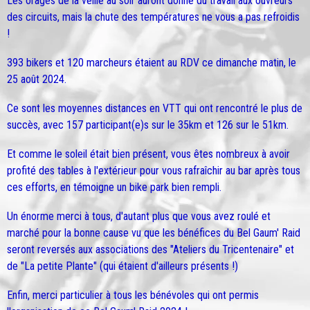
Les orages de la veille au soir auront donné du travail aux ouvreurs
des circuits, mais la chute des températures ne vous a pas refroidis
!
393 bikers et 120 marcheurs étaient au RDV ce dimanche matin, le
25 août 2024.
Ce sont les moyennes distances en VTT qui ont rencontré le plus de
succès, avec 157 participant(e)s sur le 35km et 126 sur le 51km.
Et comme le soleil était bien présent, vous êtes nombreux à avoir
profité des tables à l'extérieur pour vous rafraîchir au bar après tous
ces efforts, en témoigne un bike park bien rempli.
Un énorme merci à tous, d'autant plus que vous avez roulé et
marché pour la bonne cause vu que les bénéfices du Bel Gaum' Raid
seront reversés aux associations des "Ateliers du Tricentenaire" et
de "La petite Plante" (qui étaient d'ailleurs présents !)
Enfin, merci particulier à tous les bénévoles qui ont permis