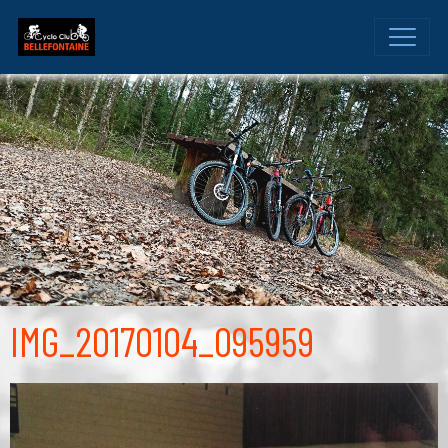
IMG_20170104_095959