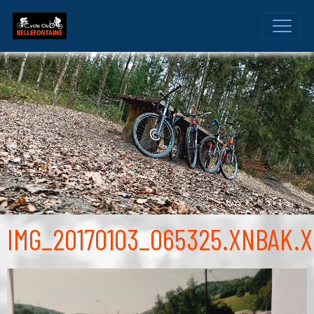
IMG_20170103_065325.XNBAK.