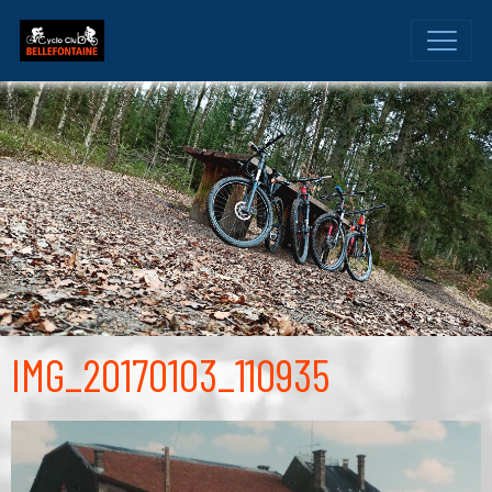
IMG_20170103_110935