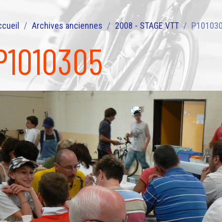
ccueil
Archives anciennes
2008 - STAGE VTT
P10103
P1010305