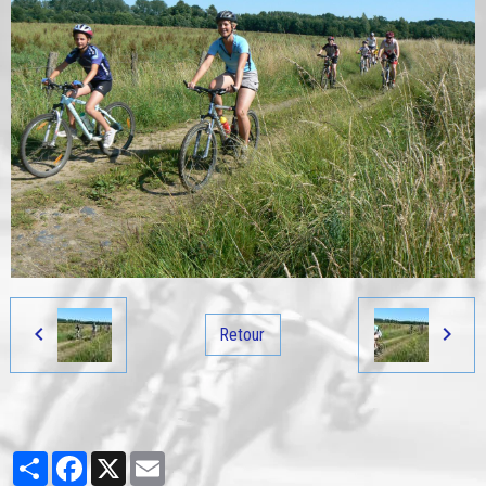
Retour
Partager
Facebook
X
Email