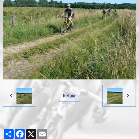
Retour
Partager
Facebook
X
Email