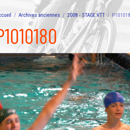
ccueil
Archives anciennes
2008 - STAGE VTT
P10101
P1010180