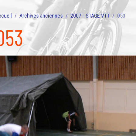
ccueil
Archives anciennes
2007 - STAGE VTT
053
053