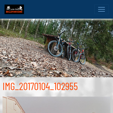
IMG_20170104_102955