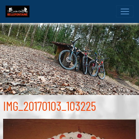
IMG_20170103_103225