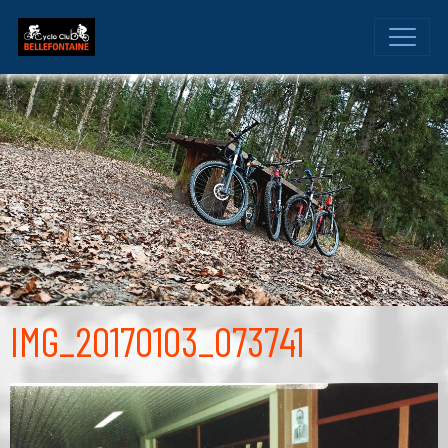
IMG_20170103_073741