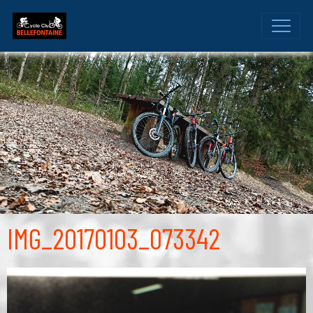
IMG_20170103_073342