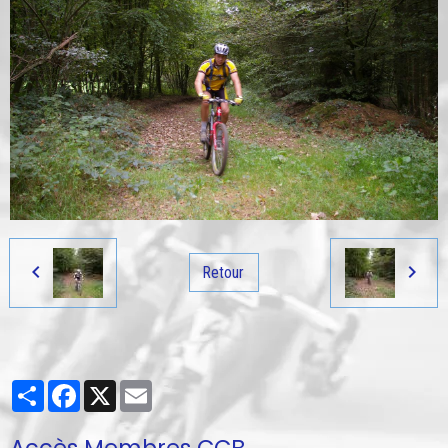
Retour
Partager
Facebook
X
Email
Accès Membres CCB