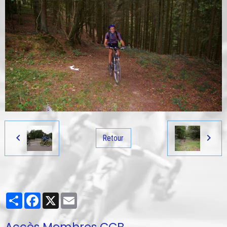
Retour
Partager
Facebook
X
Email
Accès Membres CCB