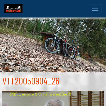
VTT20050904_26