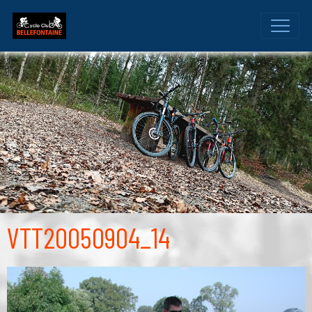
VTT20050904_14