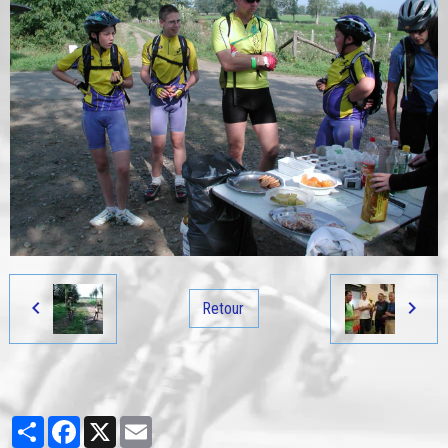
Retour
Partager
Facebook
X
Email