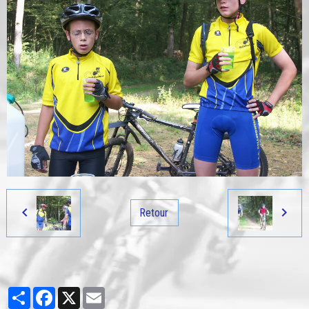
Retour
Partager
Facebook
X
Email