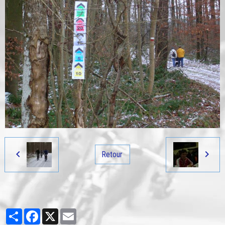
Retour
Partager
Facebook
X
Email