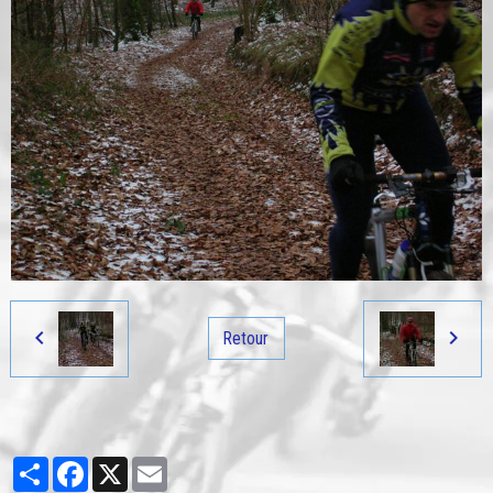
Retour
Partager
Facebook
X
Email