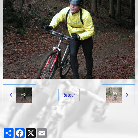
Retour
Partager
Facebook
X
Email