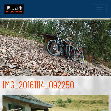
IMG_20161114_092250