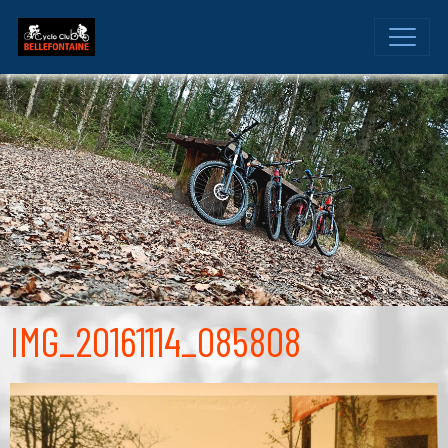
IMG_20161114_085808