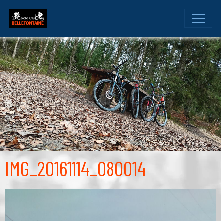
IMG_20161114_080014