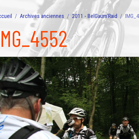
ccueil
Archives anciennes
2011 - BelGaum'Raid
IMG_
IMG_4552