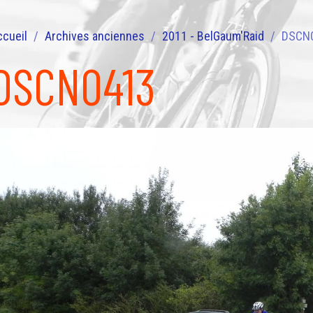
ccueil
Archives anciennes
2011 - BelGaum'Raid
DSCN
DSCN0413