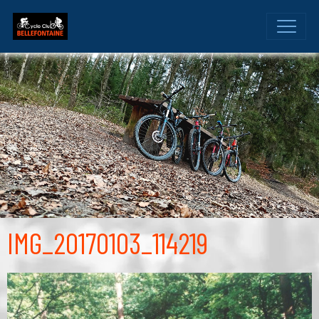
IMG_20170103_114219