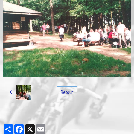
Retour
Partager
Facebook
X
Email