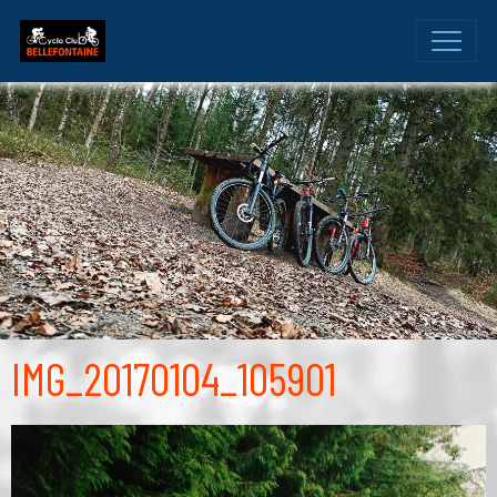
IMG_20170104_105901