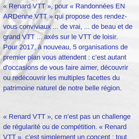
« Renard VTT », pour « Randonnées EN
ARDenne VTT » qui propose des rendez-
vous conviviaux ... de vrai, ... de beau et de
grand VTT ... axés sur le VTT de loisir.
Pour 2017, à nouveau, 5 organisations de
premier plan vous attendent : c’est autant
d'occasions de vous faire aimer, découvrir
ou redécouvrir les multiples facettes du
patrimoine naturel de notre belle région.
« Renard VTT », ce n’est pas un challenge
de régularité ou de compétition. « Renard
VTT », c’est simplement un concept : tout